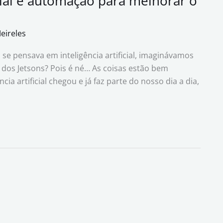
icial e automação para melhorar o
Meireles
se pensava em inteligência artificial, imaginávamos
 dos Jetsons? Pois é né… As coisas estão bem
ia artificial chegou e já faz parte do nosso dia a dia,