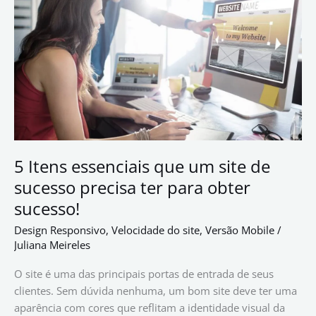
que
um
site
de
sucesso
precisa
ter
para
obter
sucesso!
5 Itens essenciais que um site de
sucesso precisa ter para obter
sucesso!
Design Responsivo
,
Velocidade do site
,
Versão Mobile
/
Juliana Meireles
O site é uma das principais portas de entrada de seus
clientes. Sem dúvida nenhuma, um bom site deve ter uma
aparência com cores que reflitam a identidade visual da