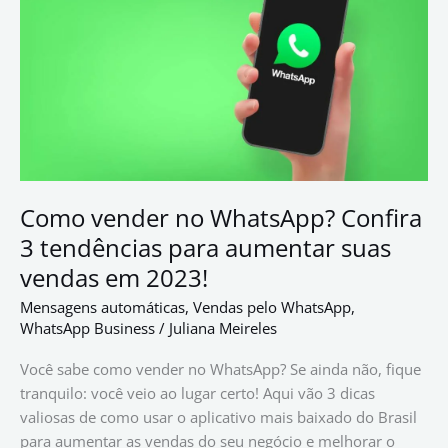
no
WhatsApp?
Confira
3
tendências
para
aumentar
suas
vendas
Como vender no WhatsApp? Confira
em
3 tendências para aumentar suas
2023!
vendas em 2023!
Mensagens automáticas
,
Vendas pelo WhatsApp
,
WhatsApp Business
/
Juliana Meireles
Você sabe como vender no WhatsApp? Se ainda não, fique
tranquilo: você veio ao lugar certo! Aqui vão 3 dicas
valiosas de como usar o aplicativo mais baixado do Brasil
para aumentar as vendas do seu negócio e melhorar o